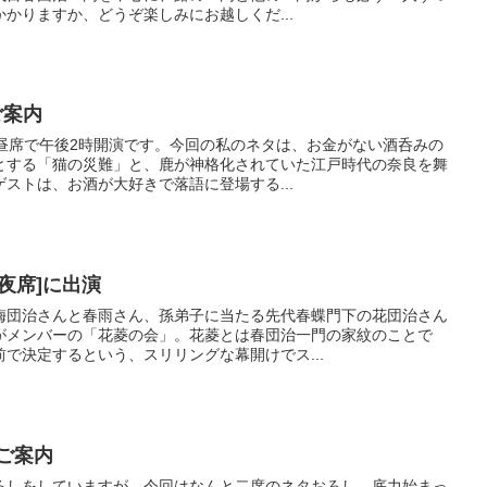
かりますか、どうぞ楽しみにお越しくだ...
ご案内
の昼席で午後2時開演です。今回の私のネタは、お金がない酒呑みの
とする「猫の災難」と、鹿が神格化されていた江戸時代の奈良を舞
ストは、お酒が大好きで落語に登場する...
亭夜席]に出演
梅団治さんと春雨さん、孫弟子に当たる先代春蝶門下の花団治さん
がメンバーの「花菱の会」。花菱とは春団治一門の家紋のことで
で決定するという、スリリングな幕開けでス...
のご案内
ろしをしていますが、今回はなんと二席のネタおろし。底力始まっ