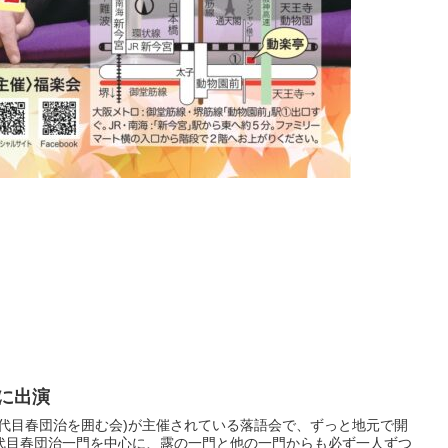
席に出演
三代目春団治を囲む会)が主催されている落語会で、ずっと地元で開
代目春団治一門を中心に、露の一門と他の一門からも必ず一人ずつ