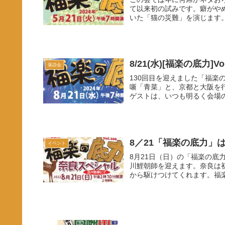
て以来初の試みです。癖がや
いた「猫の災難」を演じます。
8/21(水)[福楽の底力]V
落語会
130回目を迎えました「福
噺「青菜」と、京都と大阪を
ゲストは、いつも明るく会場の
8／21「福楽の底力」
イベント
8月21日（日）の「福楽の底
川鯉朝師を迎えます。奈良は
から駆けつけてくれます。福楽