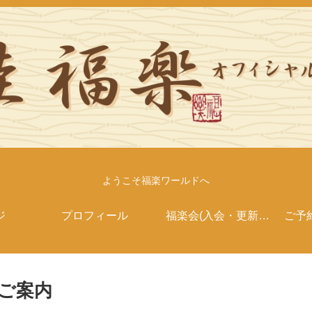
ようこそ福楽ワールドへ
ジ
プロフィール
福楽会(入会・更新案
ご予
内）
2のご案内