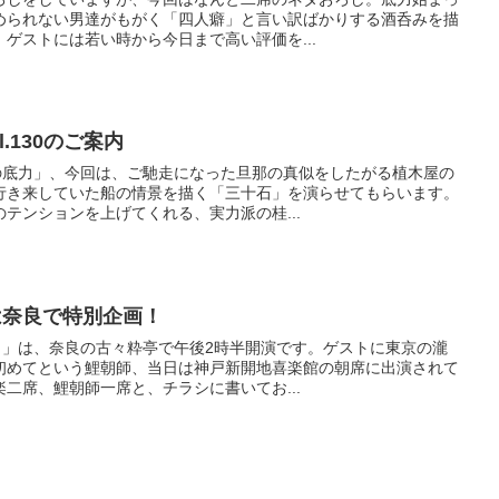
められない男達がもがく「四人癖」と言い訳ばかりする酒呑みを描
ゲストには若い時から今日まで高い評価を...
ol.130のご案内
楽の底力」、今回は、ご馳走になった旦那の真似をしたがる植木屋の
行き来していた船の情景を描く「三十石」を演らせてもらいます。
テンションを上げてくれる、実力派の桂...
は奈良で特別企画！
力」は、奈良の古々粋亭で午後2時半開演です。ゲストに東京の瀧
初めてという鯉朝師、当日は神戸新開地喜楽館の朝席に出演されて
二席、鯉朝師一席と、チラシに書いてお...