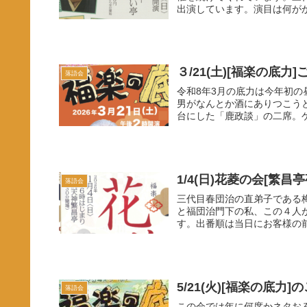
出演しています。演目は何がか
３/21(土)[福楽の底力]
落語会
令和8年3月の底力は今年初
男がなんとか酒にありつこう
台にした「鹿政談」の二席。ゲ
1/4(日)花菱の会[繁昌
落語会
三代目春団治の直弟子である
と福団治門下の私、この４人
す。出番順は当日にお客様の前
5/21(火)[福楽の底力]
落語会
この会では年に何席かネタお