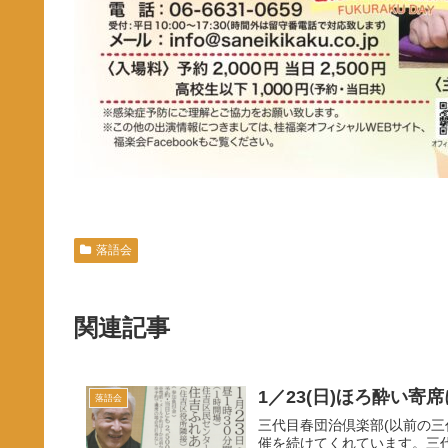
落語会
関連記事
1／23(日)ほろ酔い寄
落語会
三代目春団治倶楽部(以前の
催を続けてくれています。三