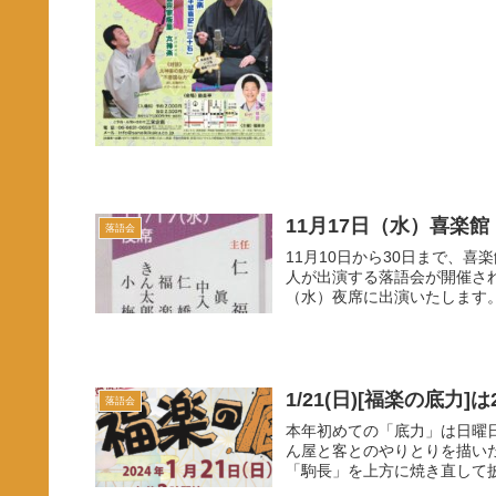
11月17日（水）喜楽
落語会
11月10日から30日まで、喜
人が出演する落語会が開催され
（水）夜席に出演いたします
1/21(日)[福楽の底力]
落語会
本年初めての「底力」は日曜
ん屋と客とのやりとりを描い
「駒長」を上方に焼き直して披