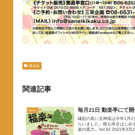
落語会
関連記事
毎月21日 動楽亭にて
落語会
縁起の良い太神楽は今年1月
らいました。桜も咲きはじめる
楽の底力』Vol.92 2