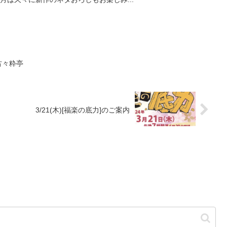
 古々粋亭
3/21(木)[福楽の底力]のご案内