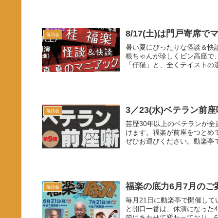
8/17(土)は門戸寄席
落語会
暑い夏にぴったりな怪談＆快
根ちゃんが珍しくピン高座で
「仔猫」と、全くテイストの違
3／23(水)ベテラン前
落語会
芸歴30年以上のベテランが
けます。福楽が前座をつとめ
ぜひお運びください。動楽亭で
福楽の底力6月7月のご
落語会
毎月21日に動楽亭で開催して
と開口一番は、休演になった
節にあわせて変わっており、6