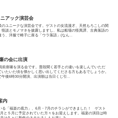
でマニアック演芸会
談のユニークな演芸会です。ゲストの女流漫才、天然もろこしの関
、怪談とモノマネを披露しますし、私は船場の怪異譚、古典落語の
う、洋服で椅子に座る「ウラ落語」(なん...
座噺の会に出演
全員前座噺を演る会です。普段聞く若手との違いを楽しんでいただ
ていたいた頃を懐かしく思い出してくださる方もあるでしょうか。
午後6時30分開演、出演順は当日くじ引...
案内
いる「福楽の底力」、6月・7月のチラシができました！ ゲスト
4月と５月に予定されていた方々をお迎えします。福楽の演目は時
月は久々に新作のネタおろしもお楽しみ...