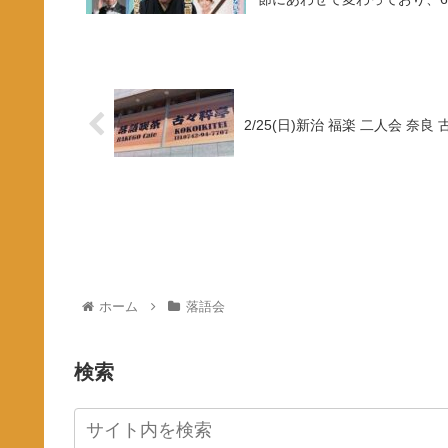
2/25(日)新治 福楽 二人会 奈良
ホーム
落語会
検索