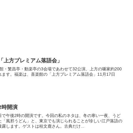
館「上方プレミアム落語会」
楽館・繁昌亭・動楽亭の3会場であわせて32公演、上方の噺家約200
ます。福楽は、喜楽館の「上方プレミアム落語会」11月17日
。
は2時開演
日で午後2時の開演です。今回の私のネタは、冬の寒い一夜、うど
た「風邪うどん」と、東京でも演じられることが珍しい江戸落語の
露します。ゲストは桂文鹿さん。古典だけ...