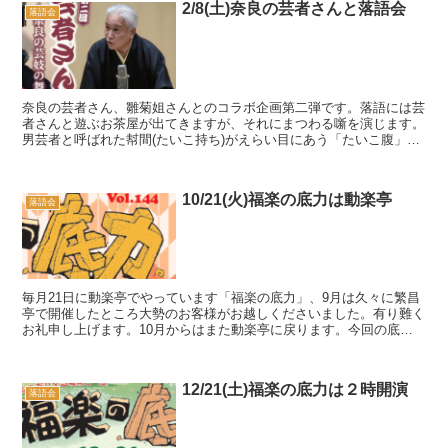
2/8(土)奈良の芸者さんと落語会
落語会
奈良の芸者さん、雛菊姐さんとのコラボ企画第二弾です。落語には芸
者さんと遊ぶお茶屋が出てきますが、それにまつわる噺を演じます。
男芸者と呼ばれた幇間(たいこ持ち)がえらい目にあう「たいこ腹」、
桜ノ宮の花見と船場の商家が舞台となる、上方落語屈指...
10/21(火)福楽の底力は動楽亭
落語会
毎月21日に動楽亭でやっています「福楽の底力」、9月は久々に繁昌
亭で開催したところ大勢のお客様がお越しくださいました。有り難く
お礼申し上げます。10月からはまた動楽亭に戻ります。今回の底力
では、福楽ワールド全開の「阿弥陀池」と、幇間(たい...
12/21(土)福楽の底力は２時開演
落語会