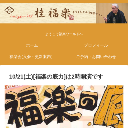
ようこそ福楽ワールドへ
ホーム
プロフィール
福楽会(入会・更新案内）
ご予約・お問い合わせ
10/21(土)[福楽の底力]は2時開演です