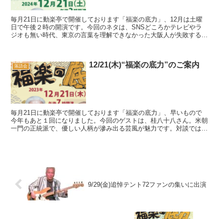
毎月21日に動楽亭で開催しております「福楽の底力」、12月は土曜
日で午後２時の開演です。今回のネタは、SNSどころかテレビやラ
ジオも無い時代、東京の言葉を理解できなかった大阪人が失敗する
「江戸荒物」と、長屋の独り者が嫁さんを迎えることにな...
12/21(木)“福楽の底力”のご案内
落語会
毎月21日に動楽亭で開催しております「福楽の底力」、早いもので
今年もあと１回になりました。今回のゲストは、桂八十八さん。米朝
一門の正統派で、優しい人柄が滲み出る芸風が魅力です。対談ではお
弟子さんから見た米朝師匠の姿を語ってもらいます。トッ...
9/29(金)追悼テント72ファンの集いに出演