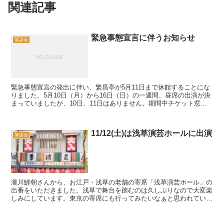
関連記事
緊急事態宣言に伴うお知らせ
落語会
緊急事態宣言の発出に伴い、繁昌亭が5月11日まで休館することにな
りました。5月10日（月）から16日（日）の一週間、昼席の出演が決
まっていましたが、10日、11日はありません。期間中チケット窓口
も閉鎖となります。12日以降につきましてもご...
11/12(土)は浅草演芸ホールに出演
落語会
瀧川鯉朝さんから、お江戸・浅草の老舗の寄席「浅草演芸ホール」の
出番をいただきました。浅草で舞台を踏むのは久しぶりなので大変楽
しみにしています。東京の寄席にも行ってみたいなぁと思われている
上方落語ファンの方も一度いかがですか。 11月...