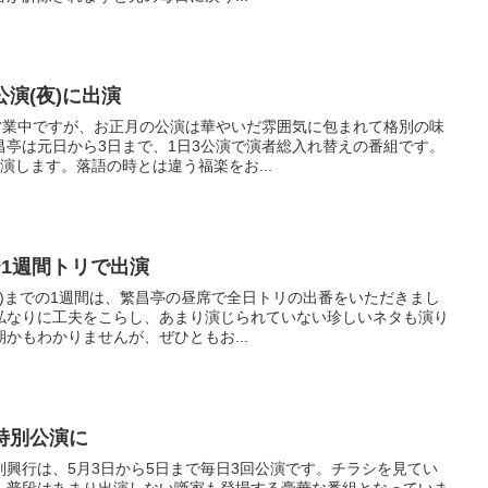
公演(夜)に出演
日営業中ですが、お正月の公演は華やいだ雰囲気に包まれて格別の味
昌亭は元日から3日まで、1日3公演で演者総入れ替えの番組です。
演します。落語の時とは違う福楽をお...
)〜1週間トリで出演
(日)までの1週間は、繁昌亭の昼席で全日トリの出番をいただきまし
私なりに工夫をこらし、あまり演じられていない珍しいネタも演り
かもわかりませんが、ぜひともお...
W特別公演に
興行は、5月3日から5日まで毎日3回公演です。チラシを見てい
、普段はあまり出演しない噺家も登場する豪華な番組となっていま