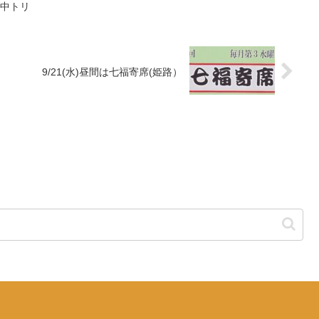
で中トリ
9/21(水)昼間は七福寄席(姫路）