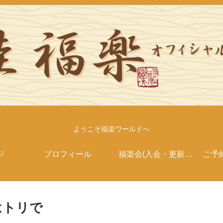
ようこそ福楽ワールドへ
ジ
プロフィール
福楽会(入会・更新案
ご予
内）
)はトリで