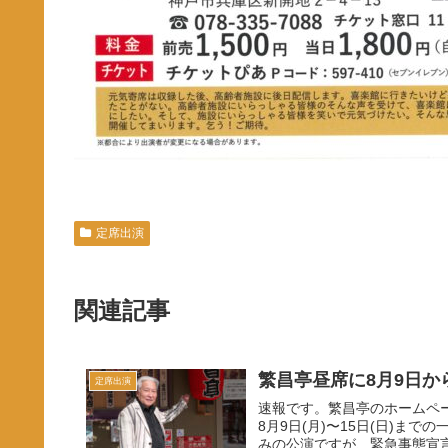
定席出演
関連記事
繁昌亭昼席に8月9日か
定席出演
速報です。繁昌亭のホームペ
8月9日(月)〜15日(日)ま
みの公演ですが、緊急事態宣言