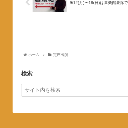
9/12(月)〜18(日)は喜楽館昼席
ホーム
定席出演
検索