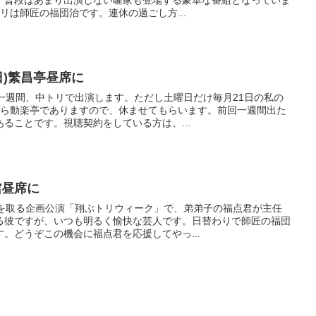
リは師匠の福団治です。連休の過ごし方...
2(日)繁昌亭昼席に
一週間、中トリで出演します。ただし土曜日だけ毎月21日の私の
から動楽亭でありますので、休ませてもらいます。前回一週間出た
ることです。視聴契約をしている方は、...
楽館昼席に
リを取る企画公演「翔ぶトリウィーク」で、弟弟子の福点君が主任
る彼ですが、いつも明るく愉快な芸人です。日替わりで師匠の福団
。どうぞこの機会に福点君を応援してやっ...