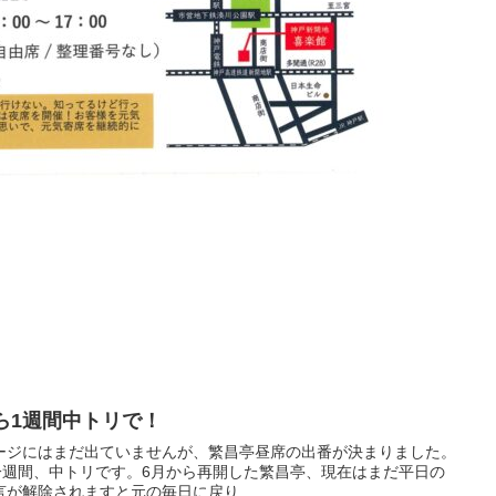
ら1週間中トリで！
ージにはまだ出ていませんが、繁昌亭昼席の出番が決まりました。
での一週間、中トリです。6月から再開した繁昌亭、現在はまだ平日の
が解除されますと元の毎日に戻り...