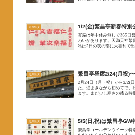
1/2(金)繁昌亭新春特別
定席出演
寄席は年中休み無しで365
わいがあります。天満天神繫
私は2日の夜の部に大喜利で出
繁昌亭昼席2/24(月祝
定席出演
2月24日（月・祝）から3/2
た。遅まきながら初めてで、
ます。まだ少し寒さの残る時期
5/5(日,祝)は繁昌亭G
定席出演
繫昌亭ゴールデンウイーク特別
ただいたらお分かりのように