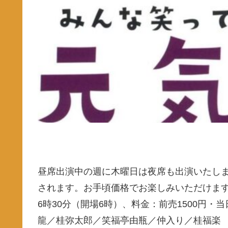
昼席出演中の週に木曜日は夜席も出演いたし
されます。お手頃価格でお楽しみいただけま
6時30分（開場6時）、料金：前売1500円・
龍／桂弥太郎／笑福亭由瓶／仲入り／桂福楽