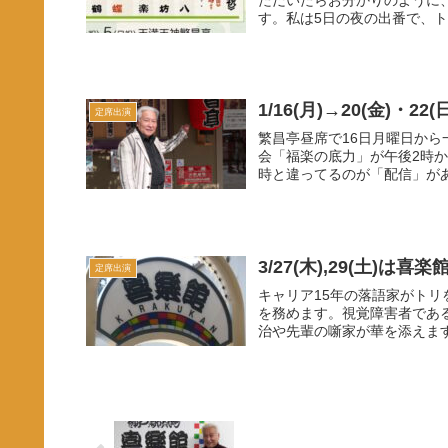
す。私は5日の夜の出番で、ト
1/16(月)→20(金)・2
定席出演
繁昌亭昼席で16日月曜日から
会「福楽の底力」が午後2時
時と違ってるのが「配信」があ
3/27(木),29(土)は喜
定席出演
キャリア15年の落語家がト
を務めます。視覚障害者であ
治や先輩の噺家が華を添えます