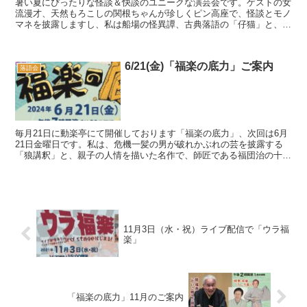
暑い夏にぴったりな怪談＆快談のユニークな演芸会です。ゲストの女
流漫才、天然もろこしの関根ちゃんが珍しくピン高座で、怪談とモノ
マネを披露しますし、私は船場の怪異譚、古典落語の「仔猫」と、全
くテイストの違う、洋服で椅子に座る「ウラ落語」(なん...
6/21(金)「福楽の底力」ご案内
落語会
毎月21日に動楽亭にて開催しております「福楽の底力」、次回は6月
21日金曜日です。私は、危機一髪の男が破れかぶれの芸を披露する
「狼講釈」と、親子の人情を描いた名作で、師匠である福団治の十八
番「藪入り」を演じます。ゲストは人形を使ったパペッ...
11月3日（水・祝）ライブ配信で「ウラ福
楽」
「福楽の底力」11月のご案内