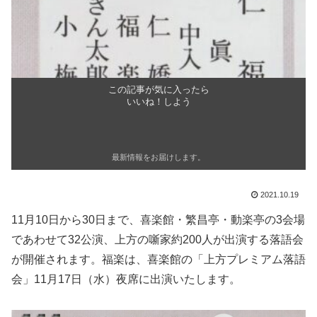
この記事が気に入ったら
いいね！しよう
最新情報をお届けします。
2021.10.19
11月10日から30日まで、喜楽館・繁昌亭・動楽亭の3会場
であわせて32公演、上方の噺家約200人が出演する落語会
が開催されます。福楽は、喜楽館の「上方プレミアム落語
会」11月17日（水）夜席に出演いたします。