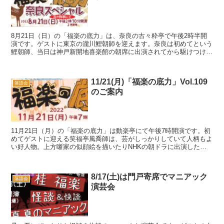
8月21日（日）の「福楽の底力」は、奈良の古々粋亭で午後2時半開
演です。ゲストに東京の瀧川鯉朝師を迎えます。奈良は初めてという
鯉朝師、当日は神戸新開地喜楽館の朝席に出演されてから駆けつけて
くれます。福楽二席、鯉朝師一席と、チラシに書いてお...
11/21(月)「福楽の底力」Vol.109
落語会
のご案内
11月21日（月）の「福楽の底力」は動楽亭にて午後7時開演です。初
めてゲストに迎える笑福亭風喬師は、芸がしっかりしていて人柄もよ
い好人物。上方噺家の似顔絵を描いたりNHKの朝ドラに出演したり
と話題は色々ありますが、対談では趣味のプロ野球観...
8/17(土)は門戸寄席でマニアック
落語会
演芸会