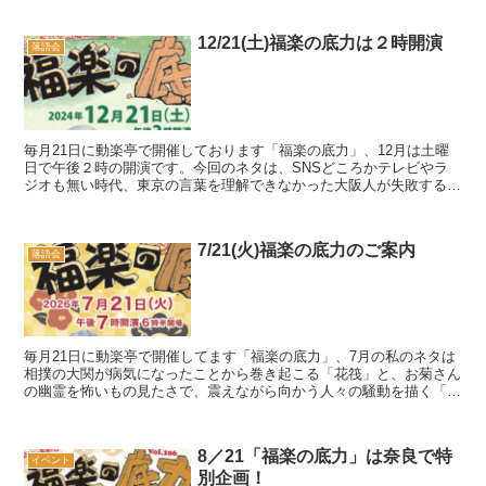
12/21(土)福楽の底力は２時開演
落語会
毎月21日に動楽亭で開催しております「福楽の底力」、12月は土曜
日で午後２時の開演です。今回のネタは、SNSどころかテレビやラ
ジオも無い時代、東京の言葉を理解できなかった大阪人が失敗する
「江戸荒物」と、長屋の独り者が嫁さんを迎えることにな...
7/21(火)福楽の底力のご案内
落語会
毎月21日に動楽亭で開催してます「福楽の底力」、7月の私のネタは
相撲の大関が病気になったことから巻き起こる「花筏」と、お菊さん
の幽霊を怖いもの見たさで、震えながら向かう人々の騒動を描く「皿
屋敷」、今回が初演です。ゲストは昨年襲名された、そ...
8／21「福楽の底力」は奈良で特
イベント
別企画！