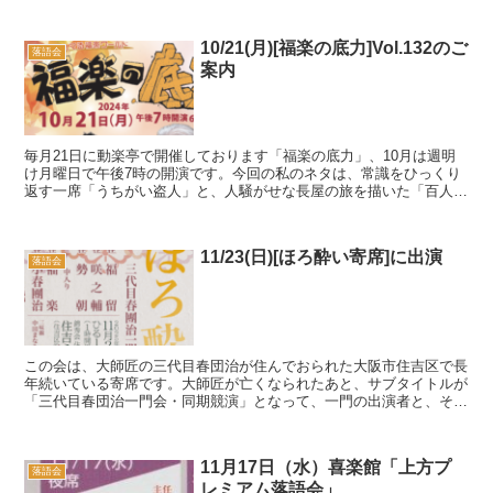
10/21(月)[福楽の底力]Vol.132のご
落語会
案内
毎月21日に動楽亭で開催しております「福楽の底力」、10月は週明
け月曜日で午後7時の開演です。今回の私のネタは、常識をひっくり
返す一席「うちがい盗人」と、人騒がせな長屋の旅を描いた「百人坊
主」。ゲストには若い時から大変親しくさせていただい...
11/23(日)[ほろ酔い寄席]に出演
落語会
この会は、大師匠の三代目春団治が住んでおられた大阪市住吉区で長
年続いている寄席です。大師匠が亡くなられたあと、サブタイトルが
「三代目春団治一門会・同期競演」となって、一門の出演者と、その
中の一人と同期の噺家が出ます。で、今回の同期は米朝一...
11月17日（水）喜楽館「上方プ
落語会
レミアム落語会」