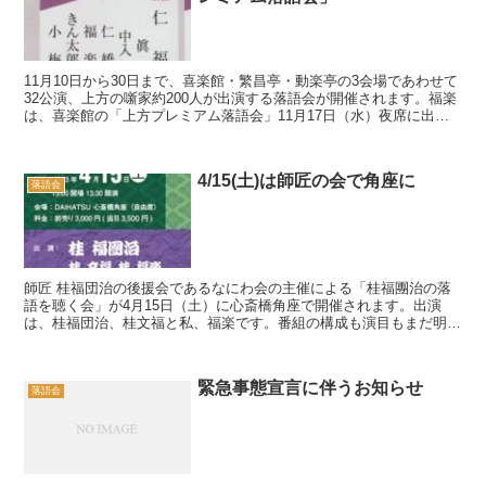
11月10日から30日まで、喜楽館・繁昌亭・動楽亭の3会場であわせて
32公演、上方の噺家約200人が出演する落語会が開催されます。福楽
は、喜楽館の「上方プレミアム落語会」11月17日（水）夜席に出演
いたします。
4/15(土)は師匠の会で角座に
落語会
師匠 桂福団治の後援会であるなにわ会の主催による「桂福團治の落
語を聴く会」が4月15日（土）に心斎橋角座で開催されます。出演
は、桂福団治、桂文福と私、福楽です。番組の構成も演目もまだ明か
されておりません。福団治マニアな方々が作る会ですから...
緊急事態宣言に伴うお知らせ
落語会