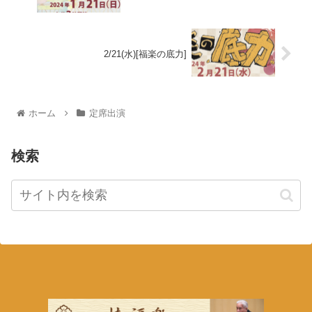
2/21(水)[福楽の底力]
ホーム
定席出演
検索