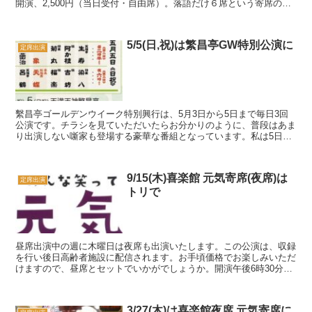
開演、2,500円（当日受付・自由席）。落語だけ６席という寄席の定
席、ふだん共演する機会が少ない噺家の顔合...
5/5(日,祝)は繁昌亭GW特別公演に
定席出演
繫昌亭ゴールデンウイーク特別興行は、5月3日から5日まで毎日3回
公演です。チラシを見ていただいたらお分かりのように、普段はあま
り出演しない噺家も登場する豪華な番組となっています。私は5日の
夜の出番で、トリは師匠の福団治です。連休の過ごし方...
9/15(木)喜楽館 元気寄席(夜席)は
定席出演
トリで
昼席出演中の週に木曜日は夜席も出演いたします。この公演は、収録
を行い後日高齢者施設に配信されます。お手頃価格でお楽しみいただ
けますので、昼席とセットでいかがでしょうか。開演午後6時30分
（開場6時）、料金：前売1500円・当日1800円、...
3/27(木)は喜楽館夜席,元気寄席に