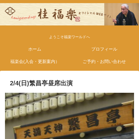
ようこそ福楽ワールドへ
ホーム
プロフィール
福楽会(入会・更新案内）
ご予約・お問い合わせ
2/4(日)繁昌亭昼席出演