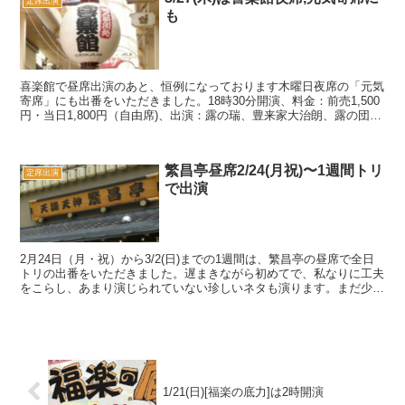
定席出演
も
喜楽館で昼席出演のあと、恒例になっております木曜日夜席の「元気
寄席」にも出番をいただきました。18時30分開演、料金：前売1,500
円・当日1,800円（自由席)、出演：露の瑞、豊来家大治朗、露の団
姫、桂福楽。こちらもよろしくお願いいたし...
繁昌亭昼席2/24(月祝)〜1週間トリ
定席出演
で出演
2月24日（月・祝）から3/2(日)までの1週間は、繁昌亭の昼席で全日
トリの出番をいただきました。遅まきながら初めてで、私なりに工夫
をこらし、あまり演じられていない珍しいネタも演ります。まだ少し
寒さの残る時期かもわかりませんが、ぜひともお...
1/21(日)[福楽の底力]は2時開演