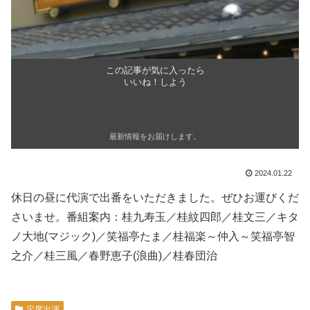
この記事が気に入ったら
いいね！しよう
最新情報をお届けします。
2024.01.22
休日の昼に代演で出番をいただきました。ぜひお運びくだ
さいませ。番組案内：桂九寿玉／桂紋四郎／桂文三／キタ
ノ大地(マジック)／笑福亭たま／桂福楽～仲入～笑福亭智
之介／桂三風／春野恵子(浪曲)／桂春団治
定席出演