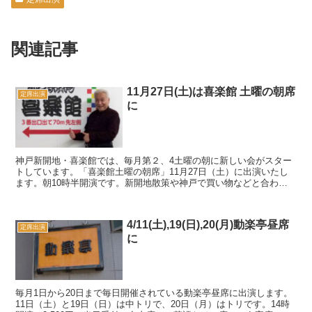
関連記事
11月27日(土)は喜楽館 土曜の朝席
定席出演
に
神戸新開地・喜楽館では、毎月第２、4土曜の朝に新しい会がスター
トしています。「喜楽館土曜の朝席」11月27日（土）に出演いたし
ます。朝10時半開演です。新開地散策や神戸で買い物などと合わせ
てお愉しみください。
4/11(土),19(日),20(月)動楽亭昼席
定席出演
に
毎月1日から20日まで毎日開催されている動楽亭昼席に出演します。
11日（土）と19日（日）は中トリで、20日（月）はトリです。14時