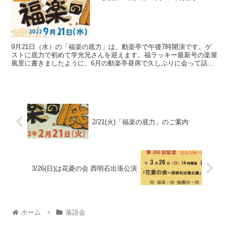
9月21日（水）の「福楽の底力」は、動楽亭で午後7時開演です。ゲ
ストに底力で初めて学光兄さんを迎えます。福ラッキー最新号の楽屋
風景に書きましたように、6月の動楽亭昼席で久しぶりに会って話を
しました。笑いを福祉に生かす活動をされているお兄さ...
2/21(火)「福楽の底力」のご案内
3/26(日)は花菱の会 西明石出張公演
ホーム
落語会