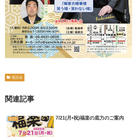
落語会
関連記事
7/21(月•祝)福楽の底力のご案内
落語会