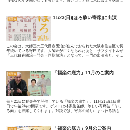
情報なんかを聞かせてもらいます。長いコロナ禍に人に会えず映画鑑
賞の機会が増えたという方には必聴かもわかりません。...
11/23(日)[ほろ酔い寄席]に出演
落語会
この会は、大師匠の三代目春団治が住んでおられた大阪市住吉区で長
年続いている寄席です。大師匠が亡くなられたあと、サブタイトルが
「三代目春団治一門会・同期競演」となって、一門の出演者と、その
中の一人と同期の噺家が出ます。で、今回の同期は米朝一...
「福楽の底力」11月のご案内
落語会
毎月21日に動楽亭で開催している「福楽の底力」、11月21日は日曜
日で午後2時の開演です。ゲストは林家染雀師、珍しい寄席芸「うし
ろ面」を披露してくれます。対談では、寄席の踊りにまつわる話もお
楽しみいただきます。
「福楽の底力」9月のご案内
落語会