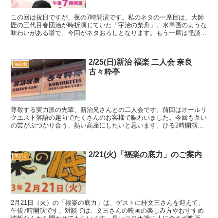
この回は祝日ですが、夜の7時開演です。私のネタの一席目は、大師
匠の三代目春団治が時折演じていた「宇治の柴舟」。水墨画のような
味わいがある噺で、今回がネタおろしとなります。もう一席は怪談み
たいな趣向ながら、笑わせるところの多い「ふたなり」で...
2/25(日)新治 福楽 二人会 奈良
落語会
古々粋亭
尊敬する実力派の先輩、新治兄さんとの二人会です。前回はオールリ
クエスト落語の趣向でたくさんのお客様で賑わいました。今回も互い
の芸がぶつかり合う、熱い高座にしたいと思います。ひる2時開演、
ネタはお楽しみで二席ずつさせてもらいます。是非お見逃...
2/21(火)「福楽の底力」のご案内
落語会
2月21日（火）の「福楽の底力」は、ゲストに桂文三さんを迎えて、
午後7時開演です。対談では、文三さんの映画の楽しみ方やおすすめ