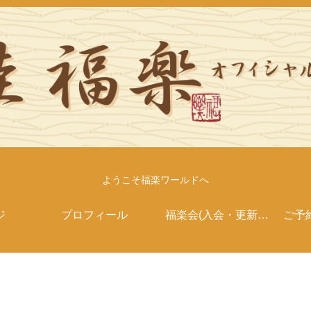
ようこそ福楽ワールドへ
ジ
プロフィール
福楽会(入会・更新案
ご予
内）