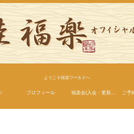
ようこそ福楽ワールドへ
ジ
プロフィール
福楽会(入会・更新案
ご予
内）