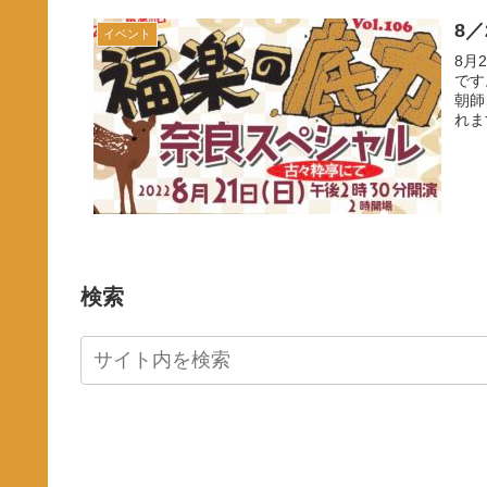
8
イベント
8月
です
朝師
れま
検索