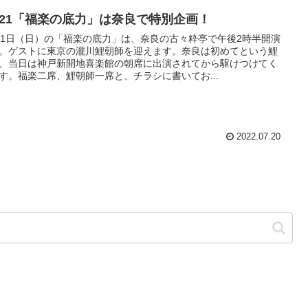
／21「福楽の底力」は奈良で特別企画！
21日（日）の「福楽の底力」は、奈良の古々粋亭で午後2時半開演
。ゲストに東京の瀧川鯉朝師を迎えます。奈良は初めてという鯉
、当日は神戸新開地喜楽館の朝席に出演されてから駆けつけてく
す。福楽二席、鯉朝師一席と、チラシに書いてお...
2022.07.20