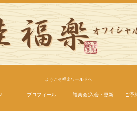
ようこそ福楽ワールドへ
ジ
プロフィール
福楽会(入会・更新案
ご予
内）