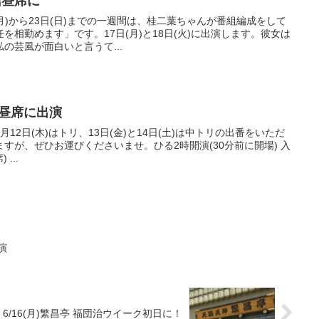
楽館昼席に
月)から23日(日)までの一週間は、桂二葉ちゃんが番組編成をして
を相勤めます」です。17日(月)と18日(火)に出演します。彼女は
の芸風が面白いと言うて...
楽亭昼席に出演
12日(木)はトリ、13日(金)と14日(土)は中トリの出番をいただ
すが、ぜひお運びくださいませ。ひる2時開演(30分前に開場) 入
場料2,500円(当日受付・自由席) ...
演
6/16(月)繁昌亭 福団治ウイーク初日に！