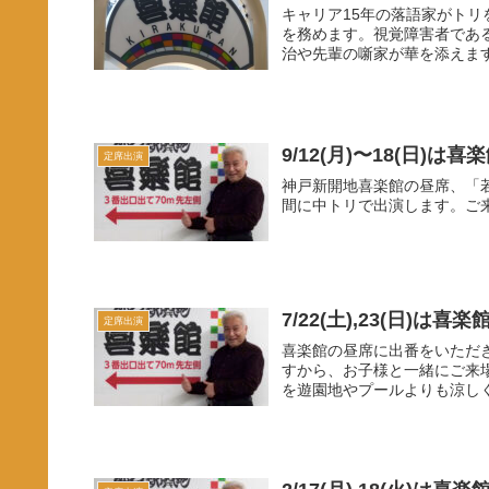
キャリア15年の落語家がト
を務めます。視覚障害者であ
治や先輩の噺家が華を添えます
9/12(月)〜18(日)
定席出演
神戸新開地喜楽館の昼席、「
間に中トリで出演します。ご
7/22(土),23(日)は
定席出演
喜楽館の昼席に出番をいただ
すから、お子様と一緒にご来
を遊園地やプールよりも涼しく