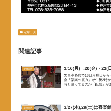
定席出演
関連記事
1/16(月)→20(金)・2
定席出演
繁昌亭昼席で16日月曜日から
会「福楽の底力」が午後2時
時と違ってるのが「配信」があ
3/27(木),29(土)は喜
定席出演