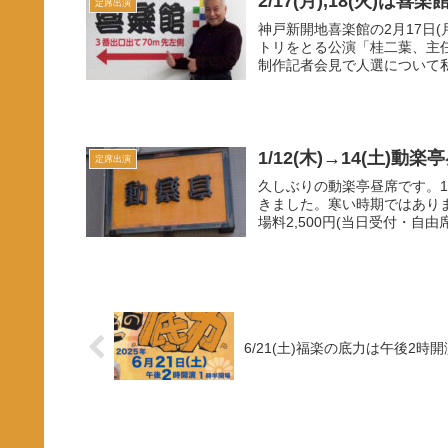
2/17(月),18(火)は喜
定席出演
神戸新開地喜楽館の2月17日(
トリをとる公演「桂二葉、主任
制作記者会見で人選について私
1/12(木)→14(土)動
定席出演
久しぶりの動楽亭昼席です。1月
きました。寒い時期ではありま
6/21(土)福楽の底力は午後2時開