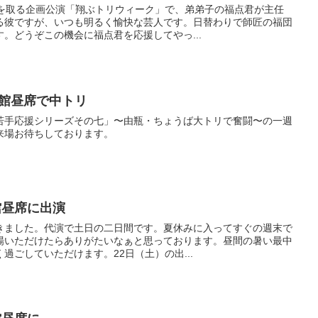
リを取る企画公演「翔ぶトリウィーク」で、弟弟子の福点君が主任
る彼ですが、いつも明るく愉快な芸人です。日替わりで師匠の福団
。どうぞこの機会に福点君を応援してやっ...
は喜楽館昼席で中トリ
若手応援シリーズその七」〜由瓶・ちょうば大トリで奮闘〜の一週
来場お待ちしております。
喜楽館昼席に出演
きました。代演で土日の二日間です。夏休みに入ってすぐの週末で
場いただけたらありがたいなぁと思っております。昼間の暑い最中
過ごしていただけます。22日（土）の出...