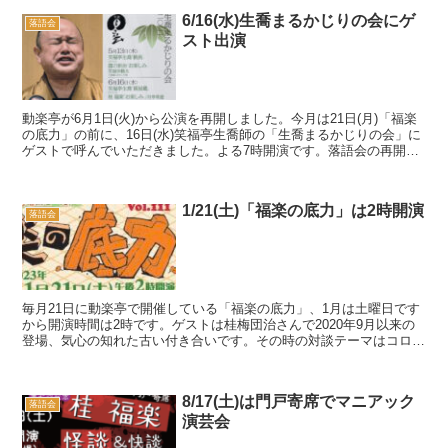
6/16(水)生喬まるかじりの会にゲ
落語会
スト出演
動楽亭が6月1日(火)から公演を再開しました。今月は21日(月)「福楽
の底力」の前に、16日(水)笑福亭生喬師の「生喬まるかじりの会」に
ゲストで呼んでいただきました。よる7時開演です。落語会の再開を
待ちかねておられた皆様、ご都合よろしけれ...
1/21(土)「福楽の底力」は2時開演
落語会
毎月21日に動楽亭で開催している「福楽の底力」、1月は土曜日です
から開演時間は2時です。ゲストは桂梅団治さんで2020年9月以来の
登場、気心の知れた古い付き合いです。その時の対談テーマはコロナ
やったんですが、もうそんな話題はこりごりですね...
8/17(土)は門戸寄席でマニアック
落語会
演芸会