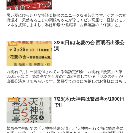
暑い夏にぴったりな怪談＆快談のユニークな演芸会です。ゲストの女
流漫才、天然もろこしの関根ちゃんが珍しくピン高座で、怪談とモノ
マネを披露しますし、私は船場の怪異譚、古典落語の「仔猫」と、全
くテイストの違う、洋服で椅子に座る「ウラ落語」(なん...
3/26(日)は花菱の会 西明石出張公
落語会
演
西明石で月に一度開催されている落語定例会「西明石浪漫笑」の第
350回記念に、繁昌亭で冬と夏の年2回開催している「花菱の会」が
出張公演させてもらいます。繁昌亭での会にお越しのお客様にはちょ
っと遠方になるかもわかりませんが、行楽気分でいかがで...
7/25(木)天神祭は繁昌亭が1000円
落語会
で!!
繫昌亭で初めての「天神祭特別公演」。“天神祭へ行く前に繫昌亭に