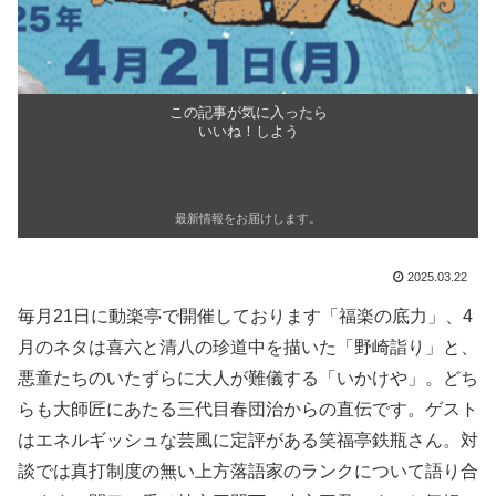
この記事が気に入ったら
いいね！しよう
最新情報をお届けします。
2025.03.22
毎月21日に動楽亭で開催しております「福楽の底力」、4
月のネタは喜六と清八の珍道中を描いた「野崎詣り」と、
悪童たちのいたずらに大人が難儀する「いかけや」。どち
らも大師匠にあたる三代目春団治からの直伝です。ゲスト
はエネルギッシュな芸風に定評がある笑福亭鉄瓶さん。対
談では真打制度の無い上方落語家のランクについて語り合