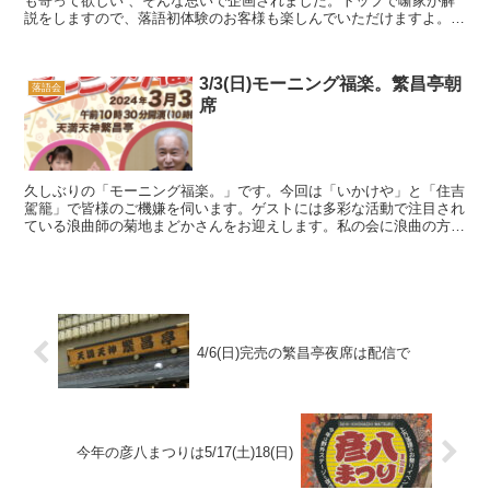
も寄って欲しい”、そんな思いで企画されました。トップで噺家が解
説をしますので、落語初体験のお客様も楽しんでいただけますよ。
12時半と16時半の2回公演で、どちらも噺家が12人登...
3/3(日)モーニング福楽。繁昌亭朝
落語会
席
久しぶりの「モーニング福楽。」です。今回は「いかけや」と「住吉
駕籠」で皆様のご機嫌を伺います。ゲストには多彩な活動で注目され
ている浪曲師の菊地まどかさんをお迎えします。私の会に浪曲の方が
出演するのは初めてで、ぜひ落語と浪曲の聴き比べをお楽...
4/6(日)完売の繁昌亭夜席は配信で
今年の彦八まつりは5/17(土)18(日)